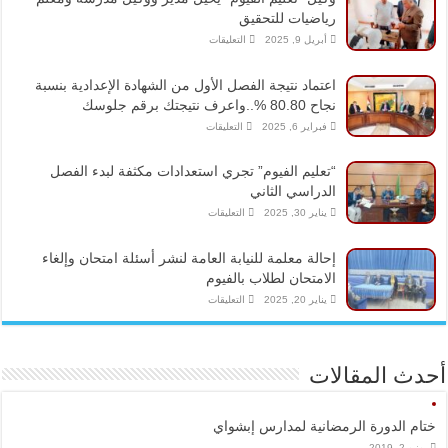
مغلقة
رياضيات للتحقيق
على
أبريل 9, 2025
التعليقات
وكيل
“تعليم
الفيوم”
اعتماد نتيجة الفصل الأول من الشهادة الإعدادية بنسبة
يحيل
مدير
نجاح 80.80 %..واعرف نتيجتك برقم جلوسك
ووكيل
مدرسة
على
فبراير 6, 2025
التعليقات
ومعلم
اعتماد
رياضيات
نتيجة
للتحقيق
الفصل
“تعليم الفيوم” تجري استعدادات مكثفة لبدء الفصل
مغلقة
الأول
من
الدراسي الثاني
الشهادة
الإعدادية
على
يناير 30, 2025
التعليقات
بنسبة
“تعليم
نجاح
الفيوم”
80.80
تجري
إحالة معلمة للنيابة العامة لنشر أسئلة امتحان وإلغاء
%..واعرف
استعدادات
نتيجتك
مكثفة
الامتحان لطلاب بالفيوم
برقم
لبدء
جلوسك
الفصل
على
يناير 20, 2025
التعليقات
مغلقة
الدراسي
إحالة
الثاني
معلمة
مغلقة
للنيابة
العامة
لنشر
أحدث المقالات
أسئلة
امتحان
وإلغاء
الامتحان
لطلاب
ختام الدورة الرمضانية لمدارس إبشواي
بالفيوم
مغلقة
يونيو 2, 2019