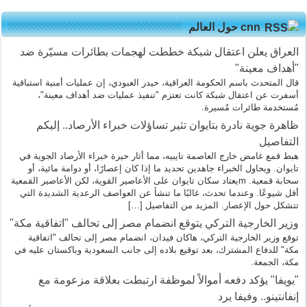
cnn حول العالم
العراق يعلن اعتقال شبكة خططت لهجمات بطائرات مسيّرة ضد
"أهداف معينة"
قال المتحدث باسم الحكومة العراقية، حيدر العبودي، إن عمليات أمنية استباقية
أسفرت عن اعتقال شبكة كانت تعتزم "تنفيذ عمليات ضد أهداف معينة"،
مُستخدمة طائرات مٌسيرة.
ظاهرة جوية نادرة بتايوان تثير تساؤلات خبراء الأرصاد.. إليكم
التفاصيل
هبط قمع غامض خارج العاصمة تايبيه، مما أثار حيرة خبراء الأرصاد الجوية في
تايوان. ويحاول الخبراء جاهدين تحديد ما إذا كان إعصارًا، أو دوامة مائية، أو
سحابة قمعية. mيعتاد سكان تايوان على الأعاصير القوية، لكن الأعاصير القمعية
أقل شيوعًا. وعندما تحدث، غالبًا ما تنشأ عن العواصف الرعدية الشديدة التي
تتشكل حول الإعصار. المزيد من التفاصيل […]
وزير الخارجية التركي يتوقع انضمام مصر إلى تحالف "اتفاقية مكة"
توقع وزير الخارجية التركي، هاكان فيدان، انضمام مصر إلى تحالف "اتفاقية
مكة" للدفاع المشترك، بعد توقيع بلاده إلى جانب السعودية وباكستان عليه في
مكة، الجمعة.
"يويفا" يؤكد دفعه أموالاً لموظفة ارتبطت بعلاقة مزعومة مع
إنفانتينو.. وفيفا يرد