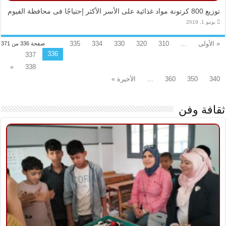
توزيع 800 كرتونة مواد غذائية على الأسر الأكثر إحتياجًا فى محافظة الفيوم
يونيو 1, 2019
« الأولى
...
310
320
330
334
335
صفحة 336 من 371
336
337
»
338
340
350
360
...
الأخيرة »
ثقافة وفن