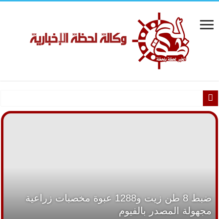
إصابة 4 مواطنين بحادث تصادم بطري
ضبط 8 طن زيت و1288 عبوة مخصبات زراعية
طقس مائل للحرارة اليوم..حالة الطقس في أنحاء
مصر
مجهولة المصدر بالفيوم