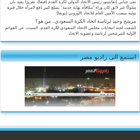
نفى جياني إنفانتينو، رئيس الاتحاد الدولي لكرة القدم (فيفا)، تقريرًا يفيد بأن
سلوكًا غير لائق كان وراء "مكافأة نهاية خدمة" بمبلغ كبير دُفع لامرأة خلال فترة
توليه منصب الأمين العام للاتحاد الأوروبي (يويفا).
مرشح وحيد لرئاسة اتحاد الكرة السعودي.. من هو؟
كشفت لجنة انتخابات مجلس الاتحاد السعودي لكرة القدم، السبت، عن القوائم
الأولية للمرشحين لرئاسة وعضوية الاتحاد.
استمع الى راديو مصر