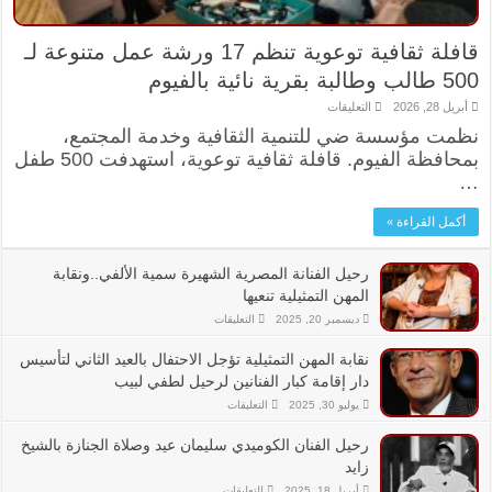
قافلة ثقافية توعوية تنظم 17 ورشة عمل متنوعة لـ
500 طالب وطالبة بقرية نائية بالفيوم
على
أبريل 28, 2026
التعليقات
قافلة
نظمت مؤسسة ضي للتنمية الثقافية وخدمة المجتمع،
ثقافية
توعوية
بمحافظة الفيوم. قافلة ثقافية توعوية، استهدفت 500 طفل
تنظم
17
…
ورشة
عمل
متنوعة
أكمل القراءة »
لـ
500
طالب
رحيل الفنانة المصرية الشهيرة سمية الألفي..ونقابة
وطالبة
بقرية
المهن التمثيلية تنعيها
نائية
بالفيوم
على
ديسمبر 20, 2025
التعليقات
مغلقة
رحيل
الفنانة
نقابة المهن التمثيلية تؤجل الاحتفال بالعيد الثاني لتأسيس
المصرية
الشهيرة
دار إقامة كبار الفنانين لرحيل لطفي لبيب
سمية
الألفي..ونقابة
على
يوليو 30, 2025
التعليقات
المهن
نقابة
التمثيلية
المهن
تنعيها
رحيل الفنان الكوميدي سليمان عيد وصلاة الجنازة بالشيخ
التمثيلية
مغلقة
تؤجل
زايد
الاحتفال
بالعيد
على
أبريل 18, 2025
التعليقات