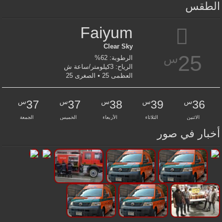
الطقس
Faiyum
Clear Sky
25
س
الرطوبة: 62%
الرياح: 3كيلومتر/ساعة ش
العظمى 25 • الصغرى 25
س
س
س
س
س
37
37
38
39
36
الاثنين
الثلاثاء
الأربعاء
الخميس
الجمعة
أخبار في صور