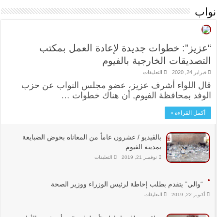
نواب
“عزيز”: خطوات جديدة لإعادة العمل بمكتب
التصديقات الخارجية بالفيوم
على
فبراير 24, 2020
التعليقات
“عزيز”:
قال اللواء أشرف عزيز، عضو مجلس النواب عن حزب
خطوات
جديدة
الوفد بمحافظة الفيوم, أن هناك خطوات …
لإعادة
العمل
بمكتب
أكمل القراءة »
التصديقات
الخارجية
بالفيوم
مغلقة
بالڤيديو / عشرون عاماً من المعاناه بحوض الضبايعة
بمدينة الفيوم
على
نوفمبر 21, 2019
التعليقات
بالڤيديو
/
عشرون
عاماً
“والي” يتقدم بطلب إحاطة لرئيس الوزراء ووزير الصحة
من
المعاناه
على
أكتوبر 22, 2019
التعليقات
بحوض
“والي”
الضبايعة
يتقدم
بمدينة
بطلب
الفيوم