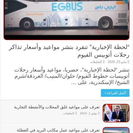
“لحظة الإخبارية” تنفرد بنشر مواعيد وأسعار تذاكر
رحلات أتوبيس الفيوم
على
مايو 23, 2026
التعليقات
“لحظة
تنشر “لحظة الإخبارية”، حصريا، مواعيد وأسعار رحلات
الإخبارية”
تنفرد
أتوبيسات خطوط الفيوم/ حلوان/المنيب/ الغردقة/شرم
بنشر
مواعيد
الشيخ/ الإسكندرية، على …
وأسعار
تذاكر
رحلات
أكمل القراءة »
أتوبيس
الفيوم
مغلقة
تعرف على مواعيد غلق المحلات والأنشطة التجارية
على
يوليو 1, 2024
التعليقات
تعرف
على
مواعيد
غلق
تعرف على مواعيد عمل مكاتب البريد في العطلة
المحلات