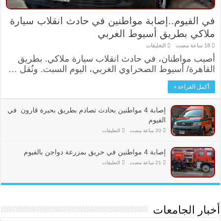
في الفيوم..إصابة مواطنين في حادث انقلاب سيارة
ملاكي بطريق أسيوط الغربي
على
التعليقات
في
أصيب مواطنان، في حادث انقلاب سيارة ملاكي. بطريق
الفيوم..إصابة
مواطنين
القاهرة/ أسيوط الصحراوي الغربي، اليوم السبت. ونُقل …
في
حادث
انقلاب
أكمل القراءة »
سيارة
ملاكي
بطريق
أسيوط
إصابة 4 مواطنين بحادث تصادم بطريق بحيرة قارون في
الغربي
الفيوم
مغلقة
على
التعليقات
إصابة
4
مواطنين
إصابة 4 مواطنين في حريق بمزرعة دواجن بالفيوم
بحادث
تصادم
على
التعليقات
بطريق
إصابة
بحيرة
4
قارون
مواطنين
في
في
الفيوم
حريق
مغلقة
بمزرعة
دواجن
أخبار الجامعات
بالفيوم
مغلقة