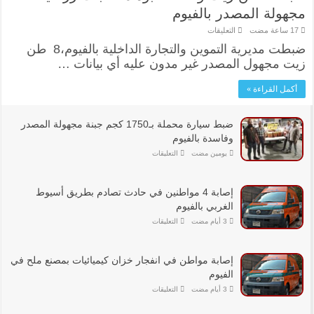
مجهولة المصدر بالفيوم
على
التعليقات
ضبط
ضبطت مديرية التموين والتجارة الداخلية بالفيوم،8 طن
8
طن
زيت مجهول المصدر غير مدون عليه أي بيانات …
زيت
و1288
عبوة
أكمل القراءة »
مخصبات
زراعية
مجهولة
المصدر
ضبط سيارة محملة بـ1750 كجم جبنة مجهولة المصدر
بالفيوم
وفاسدة بالفيوم
مغلقة
على
‏يومين مضت
التعليقات
ضبط
سيارة
محملة
بـ1750
إصابة 4 مواطنين في حادث تصادم بطريق أسيوط
كجم
جبنة
الغربي بالفيوم
مجهولة
المصدر
على
التعليقات
وفاسدة
إصابة
4
بالفيوم
مواطنين
مغلقة
في
إصابة مواطن في انفجار خزان كيميائيات بمصنع ملح في
حادث
تصادم
الفيوم
بطريق
أسيوط
على
التعليقات
الغربي
إصابة
بالفيوم
مواطن
مغلقة
في