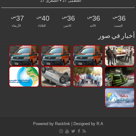
العظمى 27 • الصغرى 27
س
س
س
س
س
37
40
36
36
36
السبت
الأحد
الاثنين
الثلاثاء
الأربعاء
أخبار في صور
Powered by
Rasklink
| Designed by
R.A