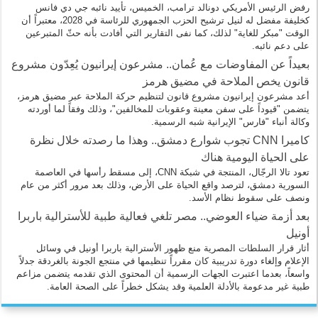
رفض الرئيس الأمريكي دونالد ترامب، الخميس، تأييد نائبه جي دي فانس
كخليفة مفضل له لنيل ترشيح الحزب الجمهوري للرئاسة في 2028، معتبراً أن
الوقت "مبكر للغاية" لذلك، كما نفى التقارير التي أفادت بأنه حثّ المتبرعين
على دعم نائبه.
بعيداً عن المفاوضات مع عُمان.. مشرعون إيرانيون يُعِدّون مشروع
قانون يخص الملاحة في مضيق هرمز
أعد مشرعون إيرانيون مشروع قانون لتنظيم حركة الملاحة عبر مضيق هرمز،
يتضمن "قيوداً على سفن معينة وعقوبات للمخالفين"، وذلك وفقاً لما أوردته
وكالة أنباء "فارس" الإيرانية شبه الرسمية.
كاميرا CNN تجوب شوارع دمشق.. وهذا ما رصدته خلال نظرة
على الحياة اليومية هناك
تعود تالا الرجّال، المنتجة في شبكة CNN، إلى مسقط رأسها في العاصمة
السورية دمشق، لترصد واقع الحياة على الأرض، وذلك بعد مرور أكثر من عام
ونصف على سقوط نظام الأسد.
بعد أزمة ضياء العوضي.. مصر تلغي فعالية طبية للأسترالية باربرا
أونيل
أثار قرار السلطات المصرية منع ظهور الأسترالية باربرا أونيل في وسائل
الإعلام وإلغاء دورة تدريبية كان مقرراً تنظيمها في منتجع الجونة بالغردقة جدلاً
واسعاً، بعدما اعتبرت الجهات الرسمية أن المحتوى الذي تقدمه يتضمن مزاعم
طبية غير مدعومة بالأدلة العلمية وقد يشكل خطراً على الصحة العامة.