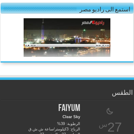
استمع الى راديو مصر
الطقس
Faiyum
Clear Sky
27
س
الرطوبة: 39%
الرياح: 3كيلومتر/ساعة ش.ش.ق‎