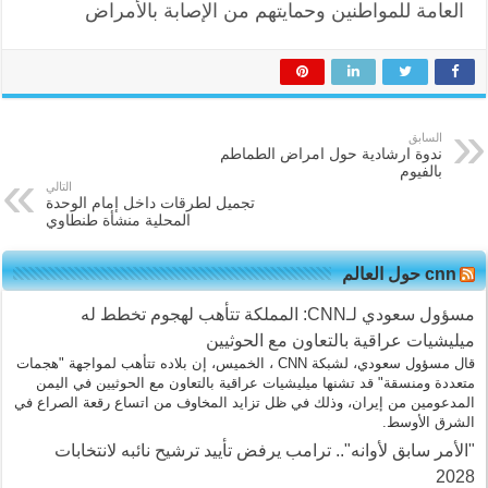
العامة للمواطنين وحمايتهم من الإصابة بالأمراض
السابق
ندوة ارشادية حول امراض الطماطم
بالفيوم
التالي
تجميل لطرقات داخل إمام الوحدة
المحلية منشأة طنطاوي
cnn حول العالم
مسؤول سعودي لـCNN: المملكة تتأهب لهجوم تخطط له
ميليشيات عراقية بالتعاون مع الحوثيين
قال مسؤول سعودي، لشبكة CNN ، الخميس، إن بلاده تتأهب لمواجهة "هجمات
متعددة ومنسقة" قد تشنها ميليشيات عراقية بالتعاون مع الحوثيين في اليمن
المدعومين من إيران، وذلك في ظل تزايد المخاوف من اتساع رقعة الصراع في
الشرق الأوسط.
"الأمر سابق لأوانه".. ترامب يرفض تأييد ترشيح نائبه لانتخابات
2028