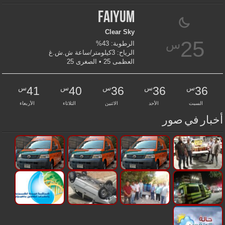
Faiyum
Clear Sky
25
س
الرطوبة: 43%
الرياح: 3كيلومتر/ساعة ش.ش.غ
العظمى 25 • الصغرى 25
س
س
س
س
س
41
40
36
36
36
السبت
الأحد
الاثنين
الثلاثاء
الأربعاء
أخبار في صور