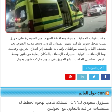
مغلقة
تمكنت قوات الحماية المدنية، بمحافظة الفيوم. من السيطرة على حريق
نشب بمحل سوبر ماركت شهير، بميدان قارون، وسط مدينة الفيوم. بعد
منتصف الليل، وأصيب مواطنان بإصابات طفيفة إثر اندلاع الحريق. وقدمت
لهما الإسعافات الأولية، بسيارات الإسعاف بالمكان.إصابة مواطنين وسط
الفيوم تفاصيل الحادث اندلع الحريق في سوبر ماركت شهير بجوار …
أكمل القراءة »
cnn حول العالم
مسؤول سعودي لـCNN: المملكة تتأهب لهجوم تخطط له
ميليشيات عراقية بالتعاون مع الحوثيين