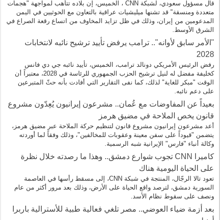
قال مسؤول سعودي، لشبكة CNN ، الخميس، إن بلاده تتأهب لمواجهة "هجمات
متعددة ومنسقة" قد تشنها ميليشيات عراقية بالتعاون مع الحوثيين في اليمن
المدعومين من إيران، وذلك في ظل تزايد المخاوف من اتساع رقعة الصراع في
الشرق الأوسط.
"الأمر سابق لأوانه".. ترامب يرفض تأييد ترشيح نائبه لانتخابات
2028
رفض الرئيس الأمريكي دونالد ترامب، الخميس، تأييد نائبه جي دي فانس
كخليفة مفضل له لنيل ترشيح الحزب الجمهوري للرئاسة في 2028، معتبراً أن
الوقت "مبكر للغاية" لذلك، كما نفى التقارير التي أفادت بأنه حثّ المتبرعين
على دعم نائبه.
بعيداً عن المفاوضات مع عُمان.. مشرعون إيرانيون يُعِدّون مشروع
قانون يخص الملاحة في مضيق هرمز
أعد مشرعون إيرانيون مشروع قانون لتنظيم حركة الملاحة عبر مضيق هرمز،
يتضمن "قيوداً على سفن معينة وعقوبات للمخالفين"، وذلك وفقاً لما أوردته
وكالة أنباء "فارس" الإيرانية شبه الرسمية.
كاميرا CNN تجوب شوارع دمشق.. وهذا ما رصدته خلال نظرة
على الحياة اليومية هناك
تعود تالا الرجّال، المنتجة في شبكة CNN، إلى مسقط رأسها في العاصمة
السورية دمشق، لترصد واقع الحياة على الأرض، وذلك بعد مرور أكثر من عام
ونصف على سقوط نظام الأسد.
بعد أزمة ضياء العوضي.. مصر تلغي فعالية طبية للأسترالية باربرا