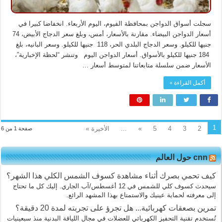
سجلت أسواق الدواجن بمحافظة الفيوم، اليوم الأربعاء. انخفاضا كبيرا في
أسعار الدواجن البيضاء. مقارنة بالأسعار، أمس، وبلغ سعر الدجاج الأبيض، 74
جنيها للكيلو. وسعر الدجاج البلدي الحر، 118 جنيها للكيلو. وسعر البانيه، بلغ
184 جنيها للكيلو بالأسواق. أسعار الدواجن اليوم وتنشر “لحظة الإخبارية”،
الأسعار ضمن سلسلة متابعاتنا لمتوسط أسعار …
أكمل القراءة »
1
2
3
4
5
»
...
الأخيرة »
صفحة 1 من 6
cnn حول العالم
كيف تحمي بصرك أثناء مشاهدة كسوف الشمس الكلي هذا الشهر؟
سيحدث كسوف كلي للشمس في 12 أغسطس/آب الجاري. إليك كل ما تحتاج
إلى معرفته لحماية عينيك والاستمتاع بهذا المشهد الرائع.
تمرين بصعقات كهربائية... هل تجرؤ على تجربته لمدة 20 دقيقة؟
تُستخدم تقنية التحفيز الكهربائي للعضلات في مجال اللياقة البدنية منذ سبعينيات