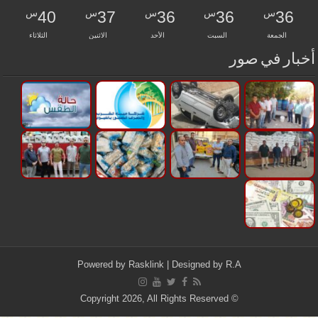
س
س
س
س
س
40
37
36
36
36
الجمعة
السبت
الأحد
الاثنين
الثلاثاء
أخبار في صور
Powered by
Rasklink
| Designed by
R.A
© Copyright 2026, All Rights Reserved