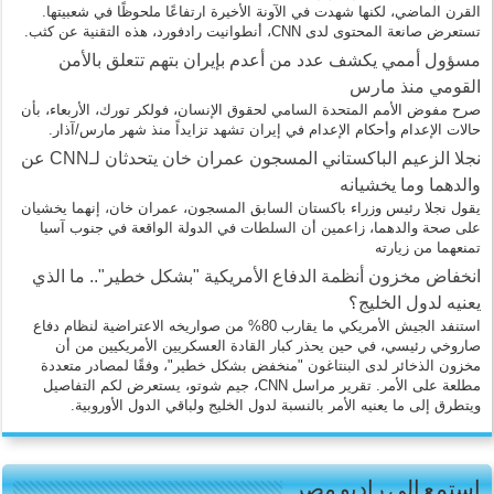
القرن الماضي، لكنها شهدت في الآونة الأخيرة ارتفاعًا ملحوظًا في شعبيتها.
تستعرض صانعة المحتوى لدى CNN، أنطوانيت رادفورد، هذه التقنية عن كثب.
مسؤول أممي يكشف عدد من أعدم بإيران بتهم تتعلق بالأمن
القومي منذ مارس
صرح مفوض الأمم المتحدة السامي لحقوق الإنسان، فولكر تورك، الأربعاء، بأن
حالات الإعدام وأحكام الإعدام في إيران تشهد تزايداً منذ شهر مارس/آذار.
نجلا الزعيم الباكستاني المسجون عمران خان يتحدثان لـCNN عن
والدهما وما يخشيانه
يقول نجلا رئيس وزراء باكستان السابق المسجون، عمران خان، إنهما يخشيان
على صحة والدهما، زاعمين أن السلطات في الدولة الواقعة في جنوب آسيا
تمنعهما من زيارته
انخفاض مخزون أنظمة الدفاع الأمريكية "بشكل خطير".. ما الذي
يعنيه لدول الخليج؟
استنفد الجيش الأمريكي ما يقارب 80% من صواريخه الاعتراضية لنظام دفاع
صاروخي رئيسي، في حين يحذر كبار القادة العسكريين الأمريكيين من أن
مخزون الذخائر لدى البنتاغون "منخفض بشكل خطير"، وفقًا لمصادر متعددة
مطلعة على الأمر. تقرير مراسل CNN، جيم شوتو، يستعرض لكم التفاصيل
ويتطرق إلى ما يعنيه الأمر بالنسبة لدول الخليج ولباقي الدول الأوروبية.
استمع الى راديو مصر