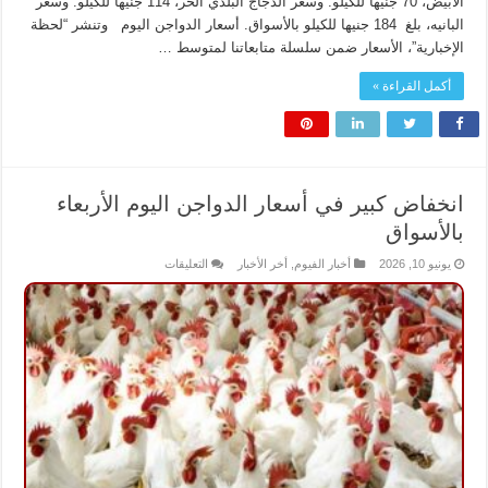
الأبيض، 70 جنيها للكيلو. وسعر الدجاج البلدي الحر، 114 جنيها للكيلو. وسعر
البانيه، بلغ 184 جنيها للكيلو بالأسواق. أسعار الدواجن اليوم وتنشر “لحظة
الإخبارية”، الأسعار ضمن سلسلة متابعاتنا لمتوسط …
أكمل القراءة »
انخفاض كبير في أسعار الدواجن اليوم الأربعاء
بالأسواق
على
يونيو 10, 2026
أخبار الفيوم
,
أخر الأخبار
التعليقات
انخفاض
كبير
في
أسعار
الدواجن
اليوم
الأربعاء
بالأسواق
مغلقة