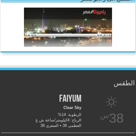
الطقس
Faiyum
Clear Sky
38
س
الرطوبة: 14%
الرياح: 4كيلومتر/ساعة ش.غ
العظمى 38 • الصغرى 38