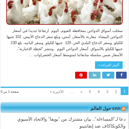
سجلت أسواق الدواجن بمحافظة الفيوم، اليوم. ارتفاعا جديدا في أسعار
الدواجن البيضاء. مقارنة بالأسعار، أمس، وبلغ سعر الدجاج الأبيض، 102 جنيها
للكيلو. وسعر الدجاج البلدي الحر، 120 جنيها للكيلو. وسعر البانيه، بلغ 230
جنيها للكيلو بالأسواق. أسعار الدواجن اليوم وتنشر “لحظة الإخبارية”،
الأسعار ضمن سلسلة متابعاتنا لمتوسط أسعار الخضراوات. …
أكمل القراءة »
1
2
3
4
5
»
...
الأخيرة »
صفحة 1 من 9
cnn حول العالم
دعا لـ"المساءلة".. بيان مشترك من "يويفا" والاتحاد الآسيوي
والكونكاكاف ضد إنفانتينو