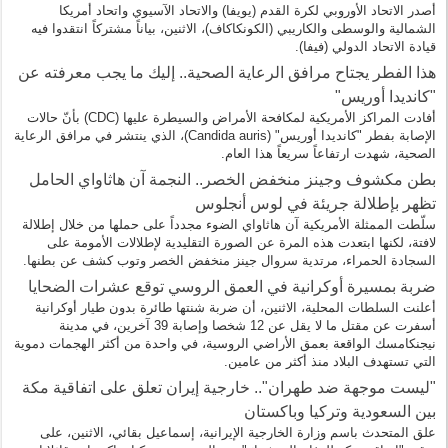
أصدر الاتحاد الأوروبي لكرة القدم (يويفا) والاتحاد الآسيوي واتحاد أمريكا
الشمالية والوسطى والكاريبي (الكونكاكاف)، الاثنين، بياناً مشتركاً انتقدوا فيه
قيادة الاتحاد الدولي (فيفا).
هذا الفطر يجتاح مرافق الرعاية الصحية.. إليك ما يجب معرفته عن
"كانديدا أوريس"
أفادت المراكز الأمريكية لمكافحة الأمراض والسيطرة عليها (CDC) بأنّ حالات
الإصابة بفطر "كانديدا أوريس" (Candida auris)، الذي ينتشر في مرافق الرعاية
الصحية، شهدت ارتفاعاً سريعاً هذا العام.
بطن مكشوف وجينز منخفض الخصر.. النجمة آن هاثاواي الحامل
تظهر بإطلالة جريئة في لوس أنجلوس
سلّطت الممثلة الأمريكية آن هاثاواي الضوء مجدداً على حملها من خلال إطلالة
لافتة، لكنها ابتعدت هذه المرة عن الصورة التقليدية لإطلالات الأمومة على
السجادة الحمراء، مرتدية سروال جينز منخفض الخصر وتوب كشف عن بطنها.
ضربة بمسيرة أوكرانية في العمق الروسي توقع عشرات الضحايا
أعلنت السلطات المحلية، الاثنين، أن ضربة شنتها طائرة بدون طيار أوكرانية
أسفرت عن مقتل ما لا يقل عن 12 شخصا وإصابة 39 آخرين، في مدينة
نيجنكامسك الواقعة بعمق الأراضي الروسية، في واحدة من أكثر الهجمات دموية
التي تستهدف البلاد منذ أكثر من عامين.
"ليست موجهة ضد طهران".. خارجية إيران تعلق على اتفاقية مكة
بين السعودية وتركيا وباكستان
علق المتحدث باسم وزارة الخارجية الإيرانية، إسماعيل بقائي، الاثنين، على