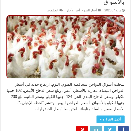
بالأسواق
على
مايو 7, 2026
أخبار الفيوم
,
أخر الأخبار
التعليقات
ارتفاع
جديد
في
أسعار
الدواجن
اليوم
الخميس
بالأسواق
مغلقة
سجلت أسواق الدواجن بمحافظة الفيوم، اليوم. ارتفاع جديد في أسعار
الدواجن البيضاء. مقارنة بالأسعار، أمس، وبلغ سعر الدجاج الأبيض، 102 جنيها
للكيلو. وسعر الدجاج البلدي الحر، 124 جنيها للكيلو. وسعر البانيه، بلغ 230
جنيها للكيلو بالأسواق. أسعار الدواجن اليوم وتنشر “لحظة الإخبارية”،
الأسعار ضمن سلسلة متابعاتنا لمتوسط أسعار الخضراوات. …
أكمل القراءة »