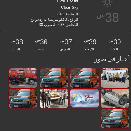
Clear Sky
38
س
الرطوبة: 18%
الرياح: 3كيلومتر/ساعة غ.ش.غ
العظمى 38 • الصغرى 38
س
س
س
س
س
38
36
37
39
39
الثلاثاء
الأربعاء
الخميس
الجمعة
السبت
أخبار في صور