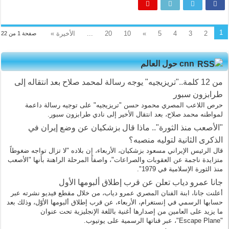
1
2
3
4
5
»
10
20
...
الأخيرة »
صفحة 1 من 22
cnn حول العالم
من 12 كلمة.."تريزيجيه" يوجه رسالة لمحمد صلاح بعد انتقاله إلى
طرابزون سبور
حرص اللاعب المصري محمود حسن "تريزيجيه" على توجيه رسالة داعمة
لمواطنه محمد صلاح، بعد انتقال الأخير إلى نادي طرابزون سبور.
"الأصعب منذ الثورة".. ماذا قال بزشكيان عن وضع إيران في
الذكرى الثانية لتوليه منصبه؟
قال الرئيس الإيراني مسعود بزشكيان، الأربعاء، إن بلاده "لا تزال تواجه ضغوطاً
متزايدة ناجمة عن العقوبات والصراعات"، واصفاً المرحلة الراهنة بأنها "الأصعب
منذ الثورة الإسلامية في 1979".
جانا عمرو دياب تعلن عن قرب إطلاق ألبومها الأول
أعلنت جانا، ابنة الفنان المصري عمرو دياب، من خلال مقطع فيديو نشرته عبر
حسابها الرسمي في إنستغرام، الأربعاء، عن قرب إطلاق ألبومها الأوّل، وذلك بعد
ما يزيد على العامين من إصدارها أغنية باللغة الإنجليزية تحت عنوان
"Escape Plane"، عبر قناتها الرسمية على يوتيوب.