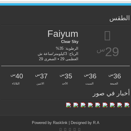
الطقس
Faiyum
Clear Sky
29
س
الرطوبة: 35%
الرياح: 3كيلومتر/ساعة ش
العظمى 29 • الصغرى 29
س
س
س
س
س
40
37
35
36
36
الجمعة
السبت
الأحد
الاثنين
الثلاثاء
أخبار في صور
Powered by
Rasklink
| Designed by
R.A