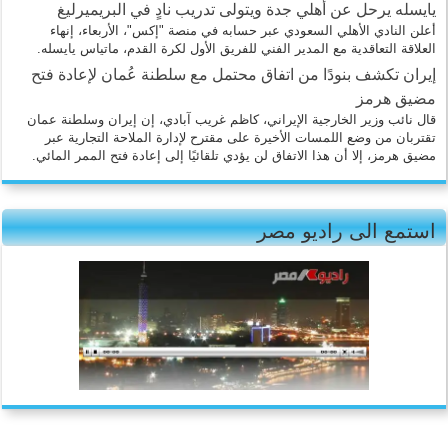
يايسله يرحل عن أهلي جدة ويتولى تدريب نادٍ في البريميرليغ
أعلن النادي الأهلي السعودي عبر حسابه في منصة "إكس"، الأربعاء، إنهاء
العلاقة التعاقدية مع المدير الفني للفريق الأول لكرة القدم، ماتياس يايسله.
إيران تكشف بنودًا من اتفاق محتمل مع سلطنة عُمان لإعادة فتح
مضيق هرمز
قال نائب وزير الخارجية الإيراني، كاظم غريب آبادي، إن إيران وسلطنة عمان
تقتربان من وضع اللمسات الأخيرة على مقترح لإدارة الملاحة التجارية عبر
مضيق هرمز، إلا أن هذا الاتفاق لن يؤدي تلقائيًا إلى إعادة فتح الممر المائي.
استمع الى راديو مصر