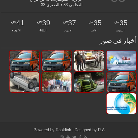
العظمى 33 • الصغرى 33
س
س
س
س
س
41
39
37
35
35
السبت
الأحد
الاثنين
الثلاثاء
الأربعاء
أخبار في صور
Powered by
Rasklink
| Designed by
R.A