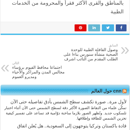
بالمناطق والقرى الأكثر فقراً والمحرومة من الخدمات
الطبية
السابق
وصول القافلة الطبية للوحدة
الصحية منشأة سنورس بناءا على
الطلب المقدم من النائب اشرف
التالي
اجتماعا محافظ الفيوم برؤساء
مجالس المدن والمراكز والأحياء
ومديرو العموم
cnn حول العالم
لأول مرة.. صورة تكشف سطح الشمس بأدق تفاصيله حتى الآن
تمكّن علماء من التقاط الصورة الأكثر دقة لسطح الشمس حتى الآن أثناء اختبار
تلسكوب جديد. وتُظهر الصور بلازما ساخنة دوّامية قد تساعد على تفسير كيفية
تخزين الشمس للطاقة وإطلاقها.
قادة باكستان وتركيا يتوجهون إلى السعودية.. هل يُعلن اتفاق