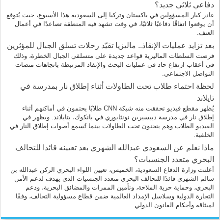
دفاعي ثلاثي جديد؟
غادر كبار المسؤولين في باكستان وتركيا إلى السعودية هذا الأسبوع، حيث يُتوقع
أن يوقعوا اتفاقًا دفاعيًا ثلاثيًا، في وقت تشهد فيه المنطقة تصاعدًا في أعمال
العنف.
بعد تزايد عمليات الإنقاذ.. ماليزيا تقيّد رحلات تسلق الجبال للمؤثرين
فرضت السلطات الماليزية قواعد جديدة على متسلقي الجبال الخطرة، وذلك
في أعقاب ارتفاع حاد في عمليات البحث والإنقاذ المرتبطة باتجاهات منصات
التواصل الاجتماعي.
لحظة احتماء طلاب تحت الطاولات أثناء إطلاق نار بمدرسة في
تايلاند
يُظهر مقطع فيديو تحققت منه شبكة CNN طلابًا يحتمون في أماكنهم أثناء
إطلاق نار في مدرسة ديبسيرين نونثابوري في بانكوك، بتايلاند. ويظهر في
الفيديو الطلاب وهم ينحنون تحت الطاولات بينما تُسمع أصوات إطلاق النار في
الخلفية.
ماذا نعلم عن السعودي عبدالله الشهري بعد تعيينه قائدا للتحالف
البحري متعدد الجنسيات؟
أعلنت وزارة الدفاع السعودية، الخميس، تعيين اللواء البحري الركن عبدالله بن
سالم الشهري قائدًا للتحالف البحري متعدد الجنسيات الذي يهدف لدعم الأمن
البحري، وحماية حرية الملاحة، وتأمين الممرات والمضائق البحرية، ودعم
التجارة الدولية وسلاسل الإمداد العالمية ضمن قطاع مسؤولية التحالف، وفقًا
لميثاقه وأحكام القانون الدولي