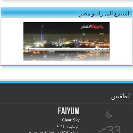
استمع الى راديو مصر
الطقس
Faiyum
Clear Sky
33
س
الرطوبة: 21%
الرياح: 4كيلومتر/ساعة ش.ش.غ