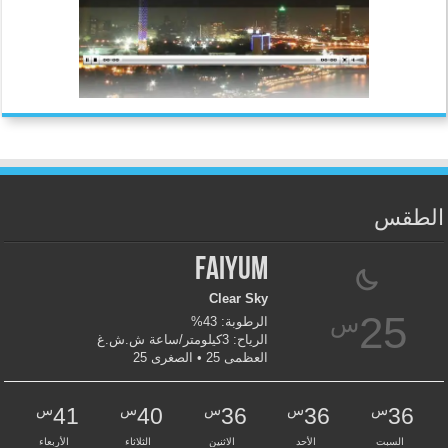
الطقس
Faiyum
Clear Sky
25
س
الرطوبة: 43%
الرياح: 3كيلومتر/ساعة ش.ش.غ
العظمى 25 • الصغرى 25
س
س
س
س
س
41
40
36
36
36
السبت
الأحد
الاثنين
الثلاثاء
الأربعاء