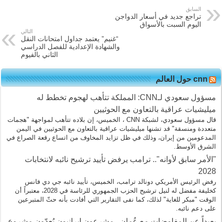
السابق
تراجع جديد في أسعار الدواجن
اليوم السبت بالأسواق
التالي
“غنيم” يعتمد جداول امتحانات النقل
والشهادة الإعدادية للفصل الدراسي
الثاني بالفيوم
cnn حول العالم
مسؤول سعودي لـCNN: المملكة تتأهب لهجوم تخطط له
ميليشيات عراقية بالتعاون مع الحوثيين
قال مسؤول سعودي، لشبكة CNN ، الخميس، إن بلاده تتأهب لمواجهة "هجمات
متعددة ومنسقة" قد تشنها ميليشيات عراقية بالتعاون مع الحوثيين في اليمن
المدعومين من إيران، وذلك في ظل تزايد المخاوف من اتساع رقعة الصراع في
الشرق الأوسط.
"الأمر سابق لأوانه".. ترامب يرفض تأييد ترشيح نائبه لانتخابات
2028
رفض الرئيس الأمريكي دونالد ترامب، الخميس، تأييد نائبه جي دي فانس
كخليفة مفضل له لنيل ترشيح الحزب الجمهوري للرئاسة في 2028، معتبراً أن
الوقت "مبكر للغاية" لذلك، كما نفى التقارير التي أفادت بأنه حثّ المتبرعين
على دعم نائبه.
بعيداً عن المفاوضات مع عُمان.. مشرعون إيرانيون يُعِدّون مشروع