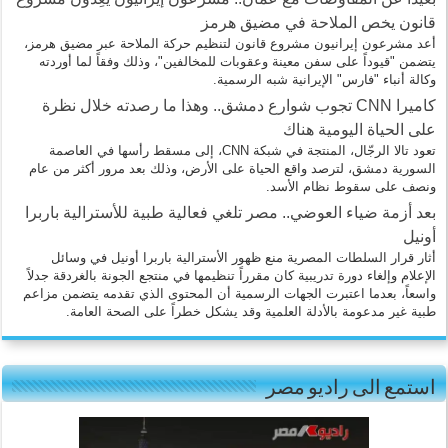
قانون يخص الملاحة في مضيق هرمز
أعد مشرعون إيرانيون مشروع قانون لتنظيم حركة الملاحة عبر مضيق هرمز،
يتضمن "قيوداً على سفن معينة وعقوبات للمخالفين"، وذلك وفقاً لما أوردته
وكالة أنباء "فارس" الإيرانية شبه الرسمية.
كاميرا CNN تجوب شوارع دمشق.. وهذا ما رصدته خلال نظرة
على الحياة اليومية هناك
تعود تالا الرجّال، المنتجة في شبكة CNN، إلى مسقط رأسها في العاصمة
السورية دمشق، لترصد واقع الحياة على الأرض، وذلك بعد مرور أكثر من عام
ونصف على سقوط نظام الأسد.
بعد أزمة ضياء العوضي.. مصر تلغي فعالية طبية للأسترالية باربرا
أونيل
أثار قرار السلطات المصرية منع ظهور الأسترالية باربرا أونيل في وسائل
الإعلام وإلغاء دورة تدريبية كان مقرراً تنظيمها في منتجع الجونة بالغردقة جدلاً
واسعاً، بعدما اعتبرت الجهات الرسمية أن المحتوى الذي تقدمه يتضمن مزاعم
طبية غير مدعومة بالأدلة العلمية وقد يشكل خطراً على الصحة العامة.
استمع الى راديو مصر