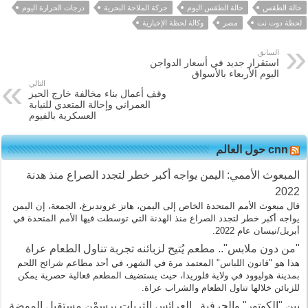
حالة الطقس
حالة الطقس اليوم
حركة الملاحة البحرية
درجات الحرارة اليوم
لحظة دوت نت
مصر
وكالة لحظة الإخبارية
السابق
استقرار جديد في أسعار الدواجن
اليوم الأربعاء بالأسواق
التالي
وقف أعمال بناء مخالفة خارج الحيز
العمراني وإحالة المتعدي للنيابة
العسكرية بالفيوم
cnn حول العالم
المبعوث الأممي: اليمن يواجه أكبر خطر لتجدد الصراع منذ هدنة
2022
قال مبعوث الأمم المتحدة الخاص إلى اليمن، هانز غروندبرغ، الجمعة، إن اليمن
يواجه أكبر خطر لتجدد الصراع منذ الهدنة التي توسطت فيها الأمم المتحدة في
أبريل/نيسان عام 2022.
"من دون ملابس".. مطعم يُتيح لزبائنه تجربة تناول الطعام عراة
هذا هو "قانون اللباس" المعتمد مرة في الشهر، في أحد مطاعم شرائح اللحم
بمدينة هوليوود في ولاية فلوريدا، حيث يستضيف المطعم فعالية حصرية يمكن
للزبائن خلالها تناول الطعام والشراب عراة.
بين "الكوتور" والحرفية.. العرائس الثريات يرسمْن مستقبل الموضة