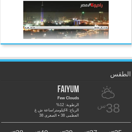
الطقس
Faiyum
Few Clouds
38
س
الرطوبة: 12%
الرياح: 4كيلومتر/ساعة ش.غ
العظمى 38 • الصغرى 38
س
س
س
س
س