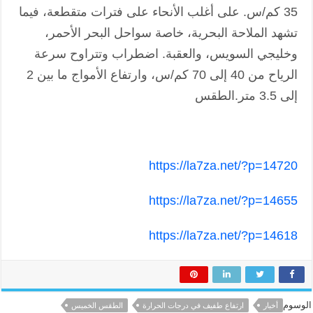
35 كم/س. على أغلب الأنحاء على فترات متقطعة، فيما
تشهد الملاحة البحرية، خاصة سواحل البحر الأحمر،
وخليجي السويس، والعقبة. اضطراب وتتراوح سرعة
الرياح من 40 إلى 70 كم/س، وارتفاع الأمواج ما بين 2
إلى 3.5 متر.الطقس
https://la7za.net/?p=14720
https://la7za.net/?p=14655
https://la7za.net/?p=14618
الوسوم
أخبار
ارتفاع طفيف في درجات الحرارة
الطقس الخميس