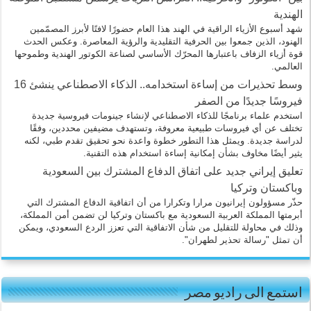
الهندية
شهد أسبوع الأزياء الراقية في الهند هذا العام حضورًا لافتًا لأبرز المصمّمين
الهنود، الذين جمعوا بين الحرفية التقليدية والرؤية المعاصرة. وعكس الحدث
قوة أزياء الزفاف باعتبارها المحرّك الأساسي لصناعة الكوتور الهندية وطموحها
العالمي.
وسط تحذيرات من إساءة استخدامه.. الذكاء الاصطناعي ينشئ 16
فيروسًا جديدًا من الصفر
استخدم علماء برنامجًا للذكاء الاصطناعي لإنشاء جينومات فيروسية جديدة
تختلف عن أي فيروسات طبيعية معروفة، وتستهدف مضيفين محددين، وفقًا
لدراسة جديدة. ويمثل هذا التطور خطوة واعدة نحو تحقيق تقدم طبي، لكنه
يثير أيضًا مخاوف بشأن إمكانية إساءة استخدام هذه التقنية.
تعليق إيراني جديد على اتفاق الدفاع المشترك بين السعودية
وباكستان وتركيا
حذّر مسؤولون إيرانيون مرارا وتكرارا من أن اتفاقية الدفاع المشترك التي
أبرمتها المملكة العربية السعودية مع باكستان وتركيا لن تضمن أمن المملكة،
وذلك في محاولة للتقليل من شأن الاتفاقية التي تعزز الردع السعودي، ويمكن
أن تمثل "رسالة تحذير لطهران".
استمع الى راديو مصر