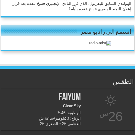
الهولندي السابق لليفربول، الذي قرر النادي الإنجليزي فسخ عقده بعد قرار
إعلان النجم المصري فسخ عقده بأيام؟.
استمع الى راديو مصر
الطقس
Faiyum
Clear Sky
26
س
الرطوبة: 46%
الرياح: 3كيلومتر/ساعة ش
العظمى 26 • الصغرى 26