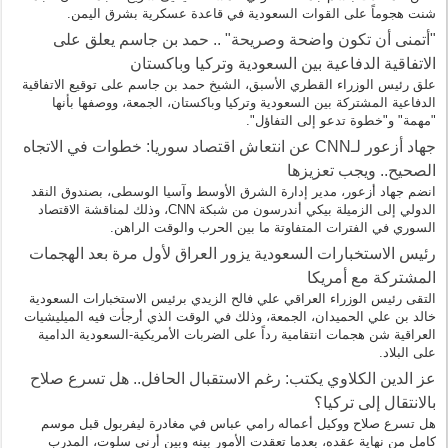
شنت هجوماً على القوات السعودية في قاعدة عسكرية بشرق اليمن.
"أتمنى أن تكون واضحة وصريحة" .. حمد بن جاسم يعلق على
الاتفاقية الدفاعية بين السعودية وتركيا وباكستان
علق رئيس الوزراء القطري الأسبق، الشيخ حمد بن جاسم على توقيع الاتفاقية
الدفاعية المشتركة بين السعودية وتركيا وباكستان، الجمعة، ووصفها بأنها
"مهمة" و"خطوة تدعو إلى التفاؤل".
جهاد أزعور لـCNN عن انتعاش اقتصاد سوريا: خطوات في الاتجاه
الصحيح.. ويجب تعزيزها
انضم جهاد أزعور، مدير إدارة الشرق الأوسط وآسيا الوسطى، بصندوق النقد
الدولي إلى الزميلة بيكي أندرسون من شبكة CNN، وذلك لمناقشة الاقتصاد
السوري في الفترات المتفاوتة ما بين الحرب والوقت الراهن.
رئيس الاستخبارات السعودية يزور العراق لأول مرة بعد الهجمات
المشتركة مع أمريكا
التقى رئيس الوزراء العراقي علي فالح الزيدي برئيس الاستخبارات السعودية
خالد بن علي الحميدان، الجمعة، وذلك في الوقت الذي أرجأت فيه الميليشيات
العراقية شن هجمات انتقامية رداً على الضربات الأمريكية-السعودية الدامية
على البلاد.
عز الدين الكلاوي يكتب: رغم الاستقبال الحافل.. هل تسرع صلاح
بالانتقال إلى تركيا؟
هل تسرع صلاح ووكيل أعماله رامي عباس في مغادرة ليفربول قبل موسم
كامل من نهاية عقده، بعدما تعقدت الأمور بينه وبين أرني سلوت، المدرب