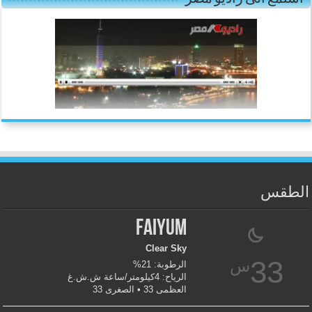
الطقس
Faiyum
Clear Sky
33
س
الرطوبة: 21%
الرياح: 4كيلومتر/ساعة ش.ش.غ
العظمى 33 • الصغرى 33