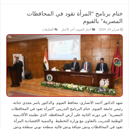
ختام برنامج “المرأة تقود في المحافظات
المصرية” بالفيوم
على
فبراير 14, 2024
أخبار الفيوم
,
أخر الأخبار
التعليقات
ختام
برنامج
“المرأة
تقود
في
المحافظات
المصرية”
بالفيوم
مغلقة
شهد الدكتور أحمد الأنصاري، محافظ الفيوم. والدكتور ياسر مجدي حتاتة،
رئيس جامعة الفيوم. ختام البرنامج التدريبي “المرأة تقود في المحافظات
المصرية”. في دورته الثانية على أرض المحافظة، الذي نظمته الأكاديمية
الوطنية للتدريب بالتعاون مع وزارة التخطيط. والتنمية الاقتصادية.المرأة
تقود في المحافظات ونش ضيافة ونش فاليه سطحه نوبي سطحة ونش