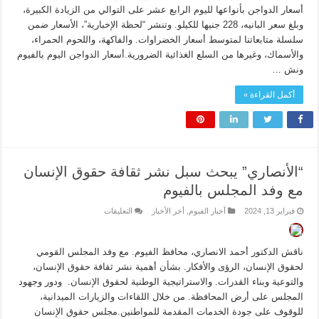
أسعار الدواجن بأنواعها لليوم الرابع عشر على التوالي من الزيادة الكبيرة،
وبلغ سعر البانيه، 228 جنيها للكيلو. وتنشر “لحظة الإخبارية”، الأسعار ضمن
سلسلة متابعاتنا لمتوسط أسعار الخضراوات. والفاكهة، واللحوم الحمراء،
والأسماك، وغيرها من السلع الغذائية الضرورية.أسعار الدواجن اليوم بالفيوم
ونش …
أكمل القراءة »
“الأنصاري” يبحث سبل نشر ثقافة حقوق الإنسان
مع وفد المجلس بالفيوم
على
فبراير 13, 2024
أخبار الفيوم
,
أخر الأخبار
التعليقات
“الأنصاري”
يبحث
سبل
نشر
ناقش الدكتور أحمد الانصاري، محافظ الفيوم. مع وفد المجلس القومي
ثقافة
حقوق
لحقوق الإنسان، الرؤى والأفكار. بشأن أهمية نشر ثقافة حقوق الإنسان،
الإنسان
والتوعية وبناء القدرات. والاستراتيجية الوطنية لحقوق الإنسان. ودور وجهود
مع
وفد
المجلس على أرض المحافظة. من خلال اللقاءات والزيارات الميدانية،
المجلس
للوقوف على جودة الخدمات المقدمة للمواطنين.مجلس حقوق الإنسان
بالفيوم