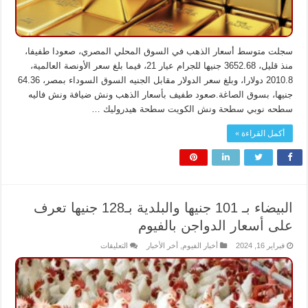
سجلت متوسط أسعار الذهب في السوق المحلي المصري، صعودا طفيفا،
منذ قليل، 3652.68 جنيها للجرام عيار 21، فيما بلغ سعر الأونصة العالمية،
2010.8 دولارا، وبلغ سعر الدولار مقابل الجنيه السوق السوداء بمصر، 64.36
جنيها، بسوق الصاغة.صعود طفيف بأسعار الذهب ونش ضيافة ونش فاليه
سطحه نوبي سطحة ونش الكويت سطحة هيدروليك …
أكمل القراءة »
البيضاء بـ 101 جنيها والبلدية بـ128 جنيها تعرف
على أسعار الدواجن بالفيوم
على
فبراير 16, 2024
أخبار الفيوم
,
أخر الأخبار
التعليقات
البيضاء
بـ
101
جنيها
والبلدية
بـ128
جنيها