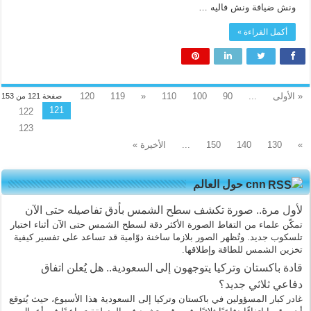
مغلقة
ونش ضيافة ونش فاليه …
أكمل القراءة »
« الأولى
...
90
100
110
«
119
120
صفحة 121 من 153
121
122
123
»
130
140
150
...
الأخيرة »
cnn حول العالم
لأول مرة.. صورة تكشف سطح الشمس بأدق تفاصيله حتى الآن
تمكّن علماء من التقاط الصورة الأكثر دقة لسطح الشمس حتى الآن أثناء اختبار
تلسكوب جديد. وتُظهر الصور بلازما ساخنة دوّامية قد تساعد على تفسير كيفية
تخزين الشمس للطاقة وإطلاقها.
قادة باكستان وتركيا يتوجهون إلى السعودية.. هل يُعلن اتفاق
دفاعي ثلاثي جديد؟
غادر كبار المسؤولين في باكستان وتركيا إلى السعودية هذا الأسبوع، حيث يُتوقع