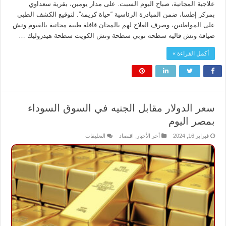
علاجية المجانية، صباح اليوم السبت. على مدار يومين، بقرية سعداوي
بمركز إطسا، ضمن المبادرة الرئاسية “حياة كريمة”. لتوقيع الكشف الطبي
على المواطنين، وصرف العلاج لهم بالمجان.قافلة طبية مجانية بالفيوم ونش
ضيافة ونش فاليه سطحه نوبي سطحة ونش الكويت سطحة هيدروليك …
أكمل القراءة »
سعر الدولار مقابل الجنيه في السوق السوداء
بمصر اليوم
على
فبراير 16, 2024
أخر الأخبار
,
اقتصاد
التعليقات
سعر
الدولار
مقابل
الجنيه
في
السوق
السوداء
بمصر
اليوم
مغلقة