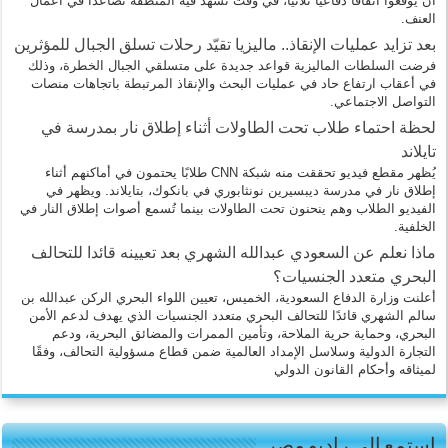
أن يوقعوا اتفاقًا دفاعيًا ثلاثيًا، في وقت تشهد فيه المنطقة تصاعدًا في أعمال
العنف.
بعد تزايد عمليات الإنقاذ.. ماليزيا تقيّد رحلات تسلق الجبال للمؤثرين
فرضت السلطات الماليزية قواعد جديدة على متسلقي الجبال الخطرة، وذلك
في أعقاب ارتفاع حاد في عمليات البحث والإنقاذ المرتبطة باتجاهات منصات
التواصل الاجتماعي.
لحظة احتماء طلاب تحت الطاولات أثناء إطلاق نار بمدرسة في
تايلاند
يُظهر مقطع فيديو تحققت منه شبكة CNN طلابًا يحتمون في أماكنهم أثناء
إطلاق نار في مدرسة ديبسيرين نونثابوري في بانكوك، بتايلاند. ويظهر في
الفيديو الطلاب وهم ينحنون تحت الطاولات بينما تُسمع أصوات إطلاق النار في
الخلفية.
ماذا نعلم عن السعودي عبدالله الشهري بعد تعيينه قائدا للتحالف
البحري متعدد الجنسيات؟
أعلنت وزارة الدفاع السعودية، الخميس، تعيين اللواء البحري الركن عبدالله بن
سالم الشهري قائدًا للتحالف البحري متعدد الجنسيات الذي يهدف لدعم الأمن
البحري، وحماية حرية الملاحة، وتأمين الممرات والمضائق البحرية، ودعم
التجارة الدولية وسلاسل الإمداد العالمية ضمن قطاع مسؤولية التحالف، وفقًا
لميثاقه وأحكام القانون الدولي
استمع الى راديو مصر