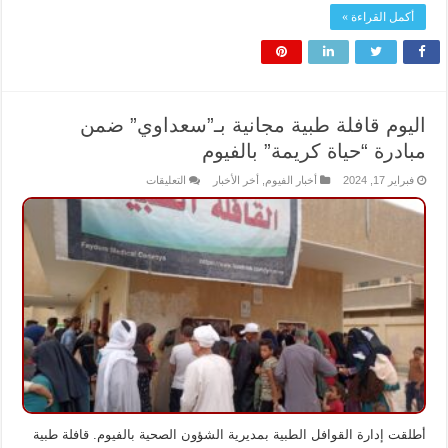
أكمل القراءة »
اليوم قافلة طبية مجانية بـ”سعداوي” ضمن
مبادرة “حياة كريمة” بالفيوم
على
فبراير 17, 2024
أخبار الفيوم
,
أخر الأخبار
التعليقات
اليوم
قافلة
طبية
مجانية
بـ”سعداوي”
ضمن
مبادرة
“حياة
كريمة”
بالفيوم
مغلقة
أطلقت إدارة القوافل الطبية بمديرية الشؤون الصحية بالفيوم. قافلة طبية