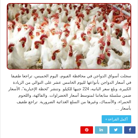
تراجع
طفيف
في
أسعار
الدواجن
بالفيوم
اليوم
مغلقة
سجلت أسواق الدواجن في محافظة الفيوم، اليوم الخميس، تراجعا طفيفا
في أسعار الدواجن بأنواعها لليوم الخامس عشر على التوالي من الزيادة
الكبيرة، وبلغ سعر البانيه، 224 جنيها للكيلو. وتنشر “لحظة الإخبارية”، الأسعار
ضمن سلسلة متابعاتنا لمتوسط أسعار الخضراوات. والفاكهة، واللحوم
الحمراء، والأسماك، وغيرها من السلع الغذائية الضرورية. تراجع طفيف
بأسعار …
أكمل القراءة »