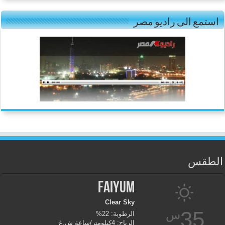
استمع الى راديو مصر
الطقس
Faiyum
Clear Sky
35
س
الرطوبة: 22%
الرياح: 4كيلومتر/ساعة ش.غ