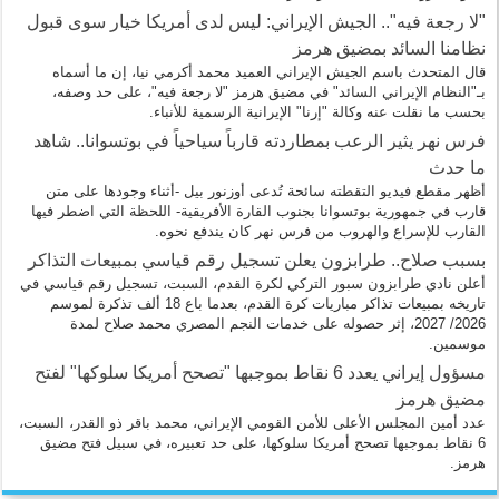
"لا رجعة فيه".. الجيش الإيراني: ليس لدى أمريكا خيار سوى قبول
نظامنا السائد بمضيق هرمز
قال المتحدث باسم الجيش الإيراني العميد محمد أكرمي نيا، إن ما أسماه
بـ"النظام الإيراني السائد" في مضيق هرمز "لا رجعة فيه"، على حد وصفه،
بحسب ما نقلت عنه وكالة "إرنا" الإيرانية الرسمية للأنباء.
فرس نهر يثير الرعب بمطاردته قارباً سياحياً في بوتسوانا.. شاهد
ما حدث
أظهر مقطع فيديو التقطته سائحة تُدعى أوزنور بيل -أثناء وجودها على متن
قارب في جمهورية بوتسوانا بجنوب القارة الأفريقية- اللحظة التي اضطر فيها
القارب للإسراع والهروب من فرس نهر كان يندفع نحوه.
بسبب صلاح.. طرابزون يعلن تسجيل رقم قياسي بمبيعات التذاكر
أعلن نادي طرابزون سبور التركي لكرة القدم، السبت، تسجيل رقم قياسي في
تاريخه بمبيعات تذاكر مباريات كرة القدم، بعدما باع 18 ألف تذكرة لموسم
2026/ 2027، إثر حصوله على خدمات النجم المصري محمد صلاح لمدة
موسمين.
مسؤول إيراني يعدد 6 نقاط بموجبها "تصحح أمريكا سلوكها" لفتح
مضيق هرمز
عدد أمين المجلس الأعلى للأمن القومي الإيراني، محمد باقر ذو القدر، السبت،
6 نقاط بموجبها تصحح أمريكا سلوكها، على حد تعبيره، في سبيل فتح مضيق
هرمز.