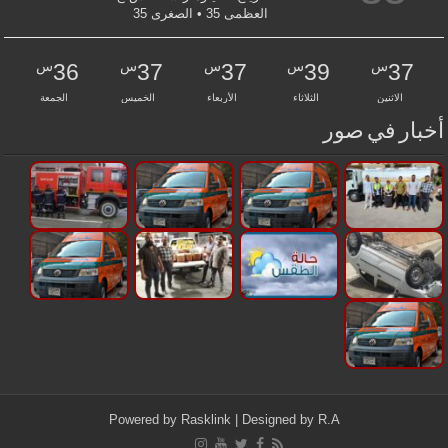
العظمى 35 • الصغرى 35
س
س
س
س
س
36
37
37
39
37
الاثنين
الثلاثاء
الأربعاء
الخميس
الجمعة
أخبار في صور
Powered by
Rasklink
| Designed by
R.A