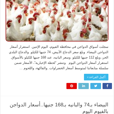
اليوم
مغلقة
سجلت أسواق الدواجن في محافظة الفيوم، اليوم الإثنين. استقرار أسعار
الدواجن البيضاء. وبلغ سعر الدجاج الأبيض، 74 جنيها للكيلو. والدجاج البلدي
الحر، وبلغ 112 جنيها للكيلو. وسعر البانيه، عند 168 جنيها للكيلو بالأسواق.
استقرار أسعار الدواجن اليوم وتنشر “لحظة الإخبارية”، الأسعار ضمن
سلسلة متابعاتنا لمتوسط أسعار الخضراوات. والفاكهة، واللحوم …
أكمل القراءة »
البيضاء بـ74 والبانيه بـ168 جنيها..أسعار الدواجن
بالفيوم اليوم