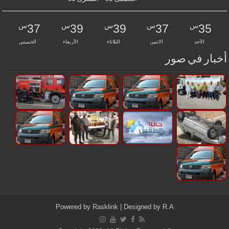
س
س
س
س
س
37
39
39
37
35
الأحد
الاثنين
الثلاثاء
الأربعاء
الخميس
أخبار في صور
Powered by
Rasklink
| Designed by
R.A