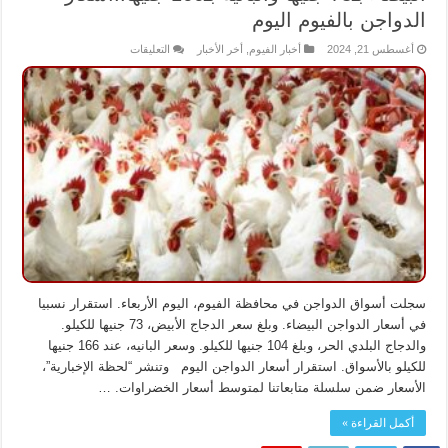
الدواجن بالفيوم اليوم
على
أغسطس 21, 2024
أخبار الفيوم
,
أخر الأخبار
التعليقات
البيضاء
بـ73
جنيها
والبانيه
بـ166
جنيها..أسعار
الدواجن
بالفيوم
اليوم
مغلقة
سجلت أسواق الدواجن في محافظة الفيوم، اليوم الأربعاء. استقرار نسبيا
في أسعار الدواجن البيضاء. وبلغ سعر الدجاج الأبيض، 73 جنيها للكيلو.
والدجاج البلدي الحر، وبلغ 104 جنيها للكيلو. وسعر البانيه، عند 166 جنيها
للكيلو بالأسواق. استقرار أسعار الدواجن اليوم وتنشر “لحظة الإخبارية”،
الأسعار ضمن سلسلة متابعاتنا لمتوسط أسعار الخضراوات. …
أكمل القراءة »