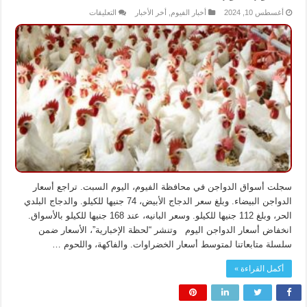
على
أغسطس 10, 2024
أخبار الفيوم
,
أخر الأخبار
التعليقات
البيضاء
بـ74
والبانيه
بـ168
جنيها..أسعار
الدواجن
بالفيوم
اليوم
مغلقة
سجلت أسواق الدواجن في محافظة الفيوم، اليوم السبت. تراجع أسعار
الدواجن البيضاء. وبلغ سعر الدجاج الأبيض، 74 جنيها للكيلو. والدجاج البلدي
الحر، وبلغ 112 جنيها للكيلو. وسعر البانيه، عند 168 جنيها للكيلو بالأسواق.
انخفاض أسعار الدواجن اليوم وتنشر “لحظة الإخبارية”، الأسعار ضمن
سلسلة متابعاتنا لمتوسط أسعار الخضراوات. والفاكهة، واللحوم …
أكمل القراءة »