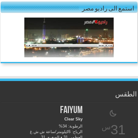
استمع الى راديو مصر
الطقس
Faiyum
Clear Sky
31
س
الرطوبة: 34%
الرياح: 6كيلومتر/ساعة ش.ش.غ
العظمى 31 • الصغرى 31