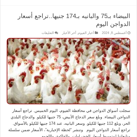
البيضاء بـ75 والبانيه بـ174 جنيها..تراجع أسعار
الدواجن اليوم
على
أغسطس 8, 2024
أخبار الفيوم
,
أخر الأخبار
التعليقات
البيضاء
بـ75
والبانيه
بـ174
جنيها..تراجع
أسعار
الدواجن
اليوم
مغلقة
سجلت أسواق الدواجن في محافظة الفيوم، اليوم الخميس. تراجع أسعار
الدواجن البيضاء. وبلغ سعر الدجاج الأبيض، 75 جنيها للكيلو. والدجاج البلدي
الحر، وبلغ 112 جنيها للكيلو. وسعر البانيه، عند 174 جنيها للكيلو بالأسواق.
تراجع أسعار الدواجن اليوم وتنشر “لحظة الإخبارية”، الأسعار ضمن سلسلة
متابعاتنا لمتوسط أسعار الخضراوات. والفاكهة، واللحوم …