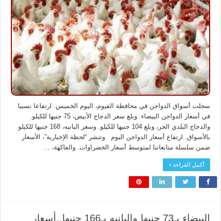
والبانيه
بـ168
جنيها..أسعار
الدواجن
بالفيوم
اليوم
مغلقة
سجلت أسواق الدواجن في محافظة الفيوم، اليوم الخميس. ارتفاعا نسبيا
في أسعار الدواجن البيضاء. وبلغ سعر الدجاج الأبيض، 75 جنيها للكيلو.
والدجاج البلدي الحر، وبلغ 104 جنيها للكيلو. وسعر البانيه، 168 جنيها للكيلو
بالأسواق. ارتفاع أسعار الدواجن اليوم وتنشر “لحظة الإخبارية”، الأسعار
ضمن سلسلة متابعاتنا لمتوسط أسعار الخضراوات. والفاكهة، …
أكمل القراءة »
البيضاء بـ73 جنيها والبانيه بـ166 جنيها..أسعار