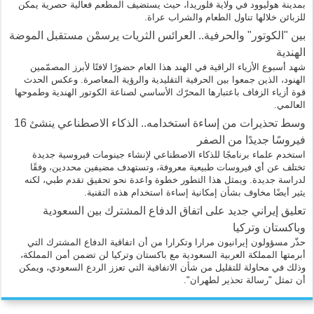
بمدينة هوليوود في ولاية فلوريدا، حيث يستضيف المطعم فعالية حصرية يمكن
للزبائن خلالها تناول الطعام والشراب عراة.
بين "الكوتور" والحرفية.. العرائس الثريات يرسمْن مستقبل الموضة
الهندية
شهد أسبوع الأزياء الراقية في الهند هذا العام حضورًا لافتًا لأبرز المصمّمين
الهنود، الذين جمعوا بين الحرفية التقليدية والرؤية المعاصرة. وعكس الحدث
قوة أزياء الزفاف باعتبارها المحرّك الأساسي لصناعة الكوتور الهندية وطموحها
العالمي.
وسط تحذيرات من إساءة استخدامه.. الذكاء الاصطناعي ينشئ 16
فيروسًا جديدًا من الصفر
استخدم علماء برنامجًا للذكاء الاصطناعي لإنشاء جينومات فيروسية جديدة
تختلف عن أي فيروسات طبيعية معروفة، وتستهدف مضيفين محددين، وفقًا
لدراسة جديدة. ويمثل هذا التطور خطوة واعدة نحو تحقيق تقدم طبي، لكنه
يثير أيضًا مخاوف بشأن إمكانية إساءة استخدام هذه التقنية.
تعليق إيراني جديد على اتفاق الدفاع المشترك بين السعودية
وباكستان وتركيا
حذّر مسؤولون إيرانيون مرارا وتكرارا من أن اتفاقية الدفاع المشترك التي
أبرمتها المملكة العربية السعودية مع باكستان وتركيا لن تضمن أمن المملكة،
وذلك في محاولة للتقليل من شأن الاتفاقية التي تعزز الردع السعودي، ويمكن
أن تمثل "رسالة تحذير لطهران".