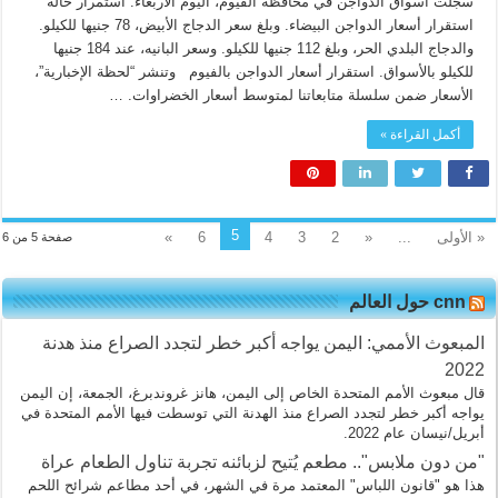
سجلت أسواق الدواجن في محافظة الفيوم، اليوم الأربعاء. استمرار حالة
استقرار أسعار الدواجن البيضاء. وبلغ سعر الدجاج الأبيض، 78 جنيها للكيلو.
والدجاج البلدي الحر، وبلغ 112 جنيها للكيلو. وسعر البانيه، عند 184 جنيها
للكيلو بالأسواق. استقرار أسعار الدواجن بالفيوم وتنشر “لحظة الإخبارية”،
الأسعار ضمن سلسلة متابعاتنا لمتوسط أسعار الخضراوات. …
أكمل القراءة »
5
« الأولى
...
«
2
3
4
6
»
صفحة 5 من 6
cnn حول العالم
المبعوث الأممي: اليمن يواجه أكبر خطر لتجدد الصراع منذ هدنة
2022
قال مبعوث الأمم المتحدة الخاص إلى اليمن، هانز غروندبرغ، الجمعة، إن اليمن
يواجه أكبر خطر لتجدد الصراع منذ الهدنة التي توسطت فيها الأمم المتحدة في
أبريل/نيسان عام 2022.
"من دون ملابس".. مطعم يُتيح لزبائنه تجربة تناول الطعام عراة
هذا هو "قانون اللباس" المعتمد مرة في الشهر، في أحد مطاعم شرائح اللحم